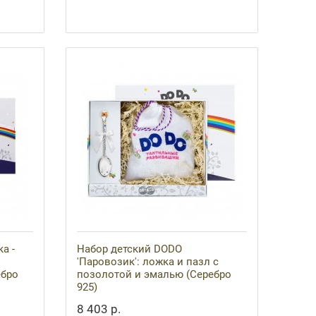
а -
Набор детский DODO
'Паровозик': ложка и пазл с
ебро
позолотой и эмалью (Серебро
925)
8 403 р.