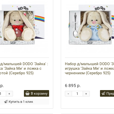
д/малышей DODO 'Зайка' :
Набор д/малышей DODO 'За
а 'Зайка Ми' и ложка с
игрушка 'Зайка Ми' и ложк
той (Серебро 925)
чернением (Серебро 925)
р.
6 895 р.
-
В корзину
Пре
+
+
Купить в 1 клик