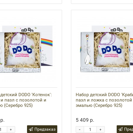
детский DODO 'Котенок':
Набор детский DODO 'Краби
и пазл с позолотой и
пазл и ложка с позолотой
 (Серебро 925)
эмалью (Серебро 925)
р.
5 409 р.
-
Предзаказ
Пре
+
+