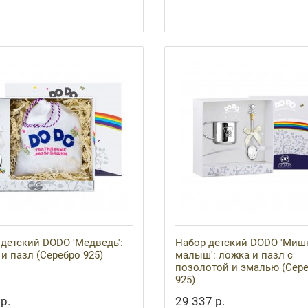
детский DODO 'Медведь':
Набор детский DODO 'Мишк
и пазл (Серебро 925)
малыш': ложка и пазл с
позолотой и эмалью (Сер
925)
р.
29 337 р.