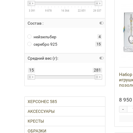
3 391
9 878
16 364
22 851
29 337
Состав :
нейзильбер
4
серебро 925
15
Средний вес (г):
15
281
Набор 
игрушк
позоло
8 950 
ХЕРСОНЕС 585
-
АКСЕССУАРЫ
КРЕСТЫ
ОБРАЗКИ