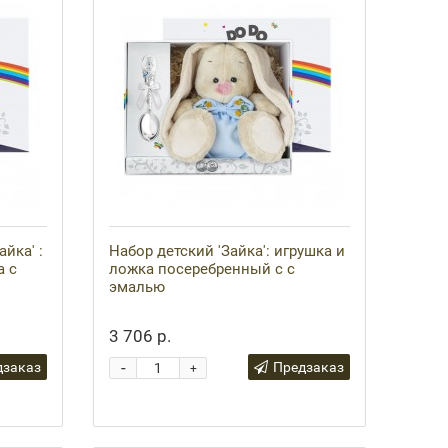
йка' :
Набор детский 'Зайка': игрушка и
а с
ложка посеребренный с с
эмалью
3 706 р.
-
дзаказ
Предзаказ
+