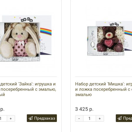
детский 'Зайка': игрушка и
Набор детский 'Мишка': иг
 посеребренный с эмалью,
и ложка посеребренный с 
ый
эмалью
р.
3 425 р.
-
Предзаказ
Пре
+
+