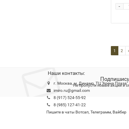
-
1
2
Наши контакты:
Подпишись
г. Москва, м. Динамо, ТЦ "Арена Плаза"
Не пропусти новые акции и 
imiro.ru@gmail.com
8 (917) 524-55-92
8 (985) 127-41-22
Конфидециальность
О нас
Оплата
Доставка
Гар
Пишите в чаты Вотсап, Телеграмм, Вайбер
г.
Ждем Вас в нашем магазине по адресу:
Москва, Ленинградский проспект 36, 1