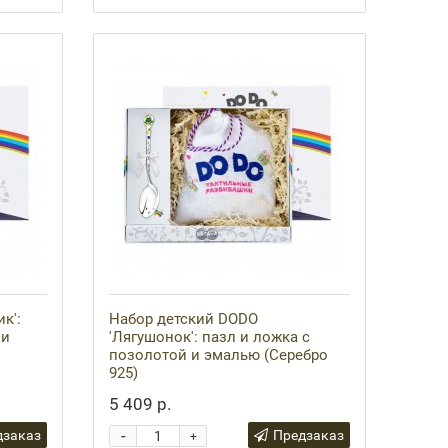
к':
Набор детский DODO
 и
'Лягушонок': пазл и ложка с
позолотой и эмалью (Серебро
925)
5 409 р.
-
дзаказ
Предзаказ
+