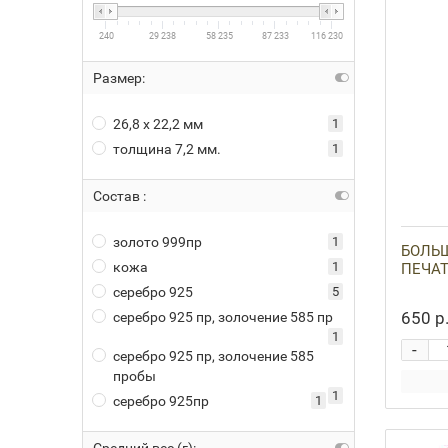
240
29 238
58 235
87 233
116 230
Размер:
26,8 х 22,2 мм
1
толщина 7,2 мм.
1
Состав :
золото 999пр
1
БОЛЬШ
кожа
1
ПЕЧА
серебро 925
5
650 р
серебро 925 пр, золочение 585 пр
1
-
серебро 925 пр, золочение 585
пробы
1
серебро 925пр
1