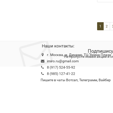
1
2
Наши контакты:
Подпишись
г. Москва, м. Динамо, ТЦ "Арена Плаза"
Не пропусти новые акции и 
imiro.ru@gmail.com
8 (917) 524-55-92
8 (985) 127-41-22
Конфидециальность
О нас
Оплата
Доставка
Гар
Пишите в чаты Вотсап, Телеграмм, Вайбер
г.
Ждем Вас в нашем магазине по адресу:
Москва, Ленинградский проспект 36, 1
минута от м. Динамо, ТЦ "АРЕНА
ПЛАЗА"
8 (495) 229-44-43.