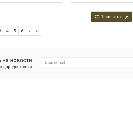
Показать еще
3
4
5
6
>
>|
 на новости
спецпредложения
антия
Новости