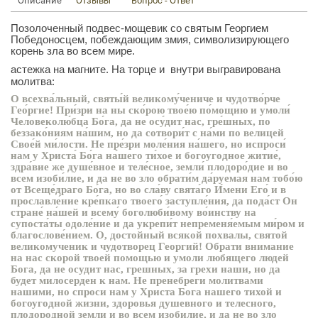
Описание
Отзывы
Вопрос - Ответ
Позолоченный подвес-мощевик со святым Георгием
Победоносцем, побеждающим змия, символизирующего
корень зла во всем мире.
астежка на магните. На торце и внутри выгравирована
молитва:
О всехва́льный, святы́й великому́чениче и чудотво́рче
Гео́ргие! При́зри на ны ско́рою твое́ю по́мощию и умоли́
Человеколю́бца Бо́га, да не осу́дит нас, гре́шных, по
беззако́ниям на́шим, но да сотвори́т с на́ми по велицей
Свое́й ми́лости. Не пре́зри моле́ния на́шего, но испроси́
нам у Христа́ Бо́га на́шего ти́хое и богоугодное житие́,
здра́вие же душе́вное и теле́сное, земли́ плодоро́дие и во
всем изоби́лие, и да не во зло обрати́м да́руемая нам тобо́ю
от Всеще́драго Бо́га, но во сла́ву свята́го И́мени Его́ и в
прославле́ние кре́пкаго твоего́ заступле́ния, да пода́ст Он
стране́ на́шей и всему́ боголюби́вому во́инству на
супоста́ты одоле́ние и да укрепи́т непременя́емым ми́ром и
благослове́нием. О, достойный всякой похвалы, святой
великомученик и чудотворец Георгий! Обрати внимание
на нас скорой твоей помощью и умоли любящего людей
Бога, да не осудит нас, грешных, за грехи наши, но да
будет милосерден к нам. Не пренебреги молитвами
нашими, но спроси нам у Христа Бога нашего тихой и
богоугодной жизни, здоровья душевного и телесного,
плодородной земли и во всем изобилие, и да не во зло