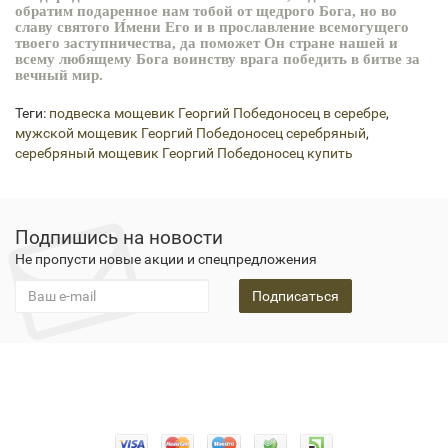
обратим подаренное нам тобой от щедрого Бога, но во
славу святого И́мени Его и в прославление всемогущего
твоего заступничества, да поможет Он стране нашей и
всему любящему Бога воинству врага победить в битве за
вечный мир.
Теги:
подвеска мощевик Георгий Победоносец в серебре
,
мужской мощевик Георгий Победоносец серебряный
,
серебряный мощевик Георгий Победоносец купить
Подпишись на новости
Не пропусти новые акции и спецпредложения
Подписаться
Конфидециальность
О нас
Оплата
Доставка
Гарантия
Новости